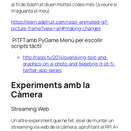
al fil de Adafruit diuen moltes coses més (a veure si
m’aguanta el meu)
https://learn.adafruit.com/raspi-animated-gif-
picture-frame?view=all#making-changes
PiTFT amb PyGame Menú per escollir
scripts tàctil
http://raspi.tv/2014/overlaying-text-and-
graphics-on-a-photo-and-tweeting-it-pt-5-
twitter-app-series
Experiments amb la
Càmera
Streaming Web
Un altre experiment que he fet, és el de muntar un
streaming via web de la càmera, aprofitant el RPi A+