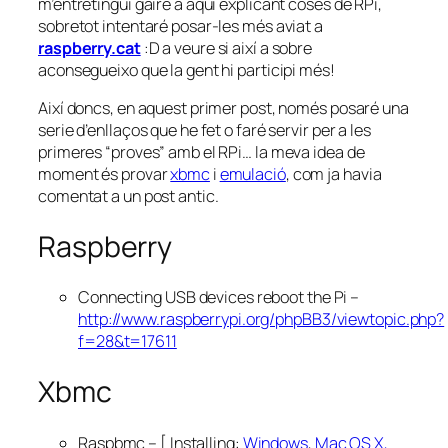
m’entretingui gaire a aquí explicant coses de RPi,
sobretot intentaré posar-les més aviat a
raspberry.cat
:D a veure si així a sobre
aconsegueixo que la gent hi participi més!
Així doncs, en aquest primer post, només posaré una
serie d’enllaços que he fet o faré servir per a les
primeres “proves” amb el RPi… la meva idea de
moment és provar
xbmc
i
emulació
, com ja havia
comentat a un post antic.
Raspberry
Connecting USB devices reboot the Pi –
http://www.raspberrypi.org/phpBB3/viewtopic.php?
f=28&t=17611
Xbmc
Raspbmc – [ Installing:
Windows
,
Mac OS X,