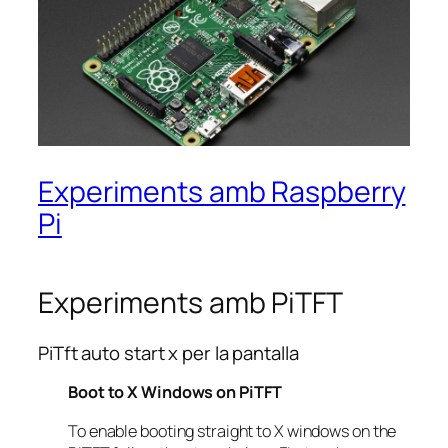
Experiments amb Raspberry
Pi
Experiments amb PiTFT
PiTft auto start x per la pantalla
Boot to X Windows on PiTFT
To enable booting straight to X windows on the