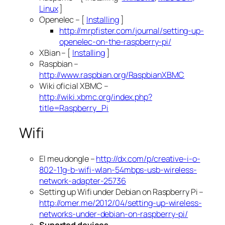
Linux
]
Openelec – [
Installing
]
http://mrpfister.com/journal/setting-up-
openelec-on-the-raspberry-pi/
XBian – [
Installing
]
Raspbian –
http://www.raspbian.org/RaspbianXBMC
Wiki oficial XBMC –
http://wiki.xbmc.org/index.php?
title=Raspberry_Pi
Wifi
El meu dongle –
http://dx.com/p/creative-i-o-
802-11g-b-wifi-wlan-54mbps-usb-wireless-
network-adapter-25736
Setting up Wifi under Debian on Raspberry Pi –
http://omer.me/2012/04/setting-up-wireless-
networks-under-debian-on-raspberry-pi/
Suported devices
–