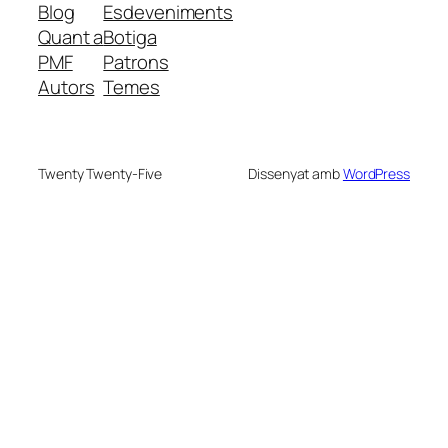
Blog
Esdeveniments
Quant a
Botiga
PMF
Patrons
Autors
Temes
Twenty Twenty-Five
Dissenyat amb
WordPress