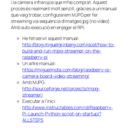
i la càmera infrarojos que m’he comprat. Aquest
procés és realment molt senzill, gràcies a un manual
que vaig trobar, configurarem MJPG per fer
streaming via sequència d’imatges jpg (no vídeo)
Amb auto execució en enjegar el RPi.
He fet servir aquest manual:
http://blog.miguelgrinberg.com/post/how-to-
build-and-run-mjpg-streamer-on-the-
raspberry-pi
Un altre manual:
https://miguelmota.com/blog/raspberry-pi-
camera-board-video-streaming/
Amb MJPG:
http://sourceforge.net/projects/mjpg-
streamer/
Executar a l’inici:
http://www.instructables.com/id/Raspberry-
Pi-Launch-Python-script-on-startup/?
ALLSTEPS