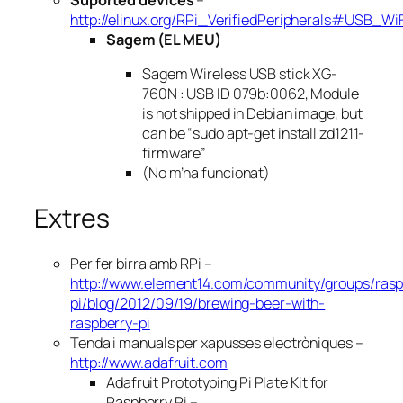
http://elinux.org/RPi_VerifiedPeripherals#USB_Wi
Sagem (EL MEU)
Sagem Wireless USB stick XG-
760N : USB ID 079b:0062, Module
is not shipped in Debian image, but
can be “sudo apt-get install zd1211-
firmware”
(No m’ha funcionat)
Extres
Per fer birra amb RPi –
http://www.element14.com/community/groups/rasp
pi/blog/2012/09/19/brewing-beer-with-
raspberry-pi
Tenda i manuals per xapusses electròniques –
http://www.adafruit.com
Adafruit Prototyping Pi Plate Kit for
Raspberry Pi –