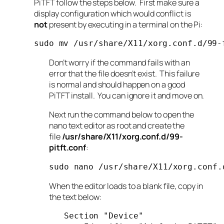
PiTFT follow the steps below. First make sure a
display configuration which would conflict is
not
present by executing in a terminal on the Pi:
sudo mv 
/
usr
/
share
/
X11
/
xorg
.
conf
.
d
/
99
-
Don’t worry if the command fails with an
error that the file doesn’t exist. This failure
is normal and should happen on a good
PiTFT install. You can ignore it and move on.
Next run the command below to open the
nano text editor as root and create the
file
/usr/share/X11/xorg.conf.d/99-
pitft.conf
:
sudo nano 
/
usr
/
share
/
X11
/
xorg
.
conf
.
When the editor loads to a blank file, copy in
the text below:
Section
"Device"
