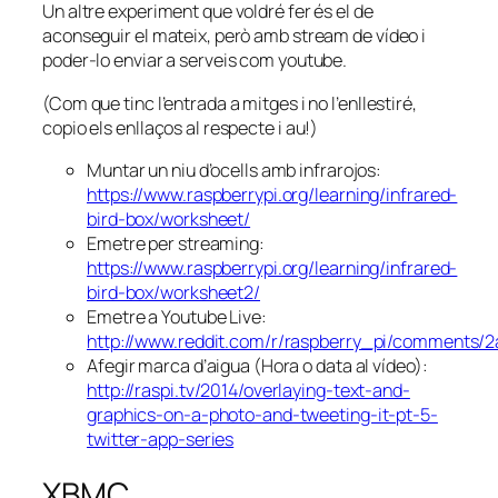
Un altre experiment que voldré fer és el de
aconseguir el mateix, però amb stream de vídeo i
poder-lo enviar a serveis com youtube.
(Com que tinc l’entrada a mitges i no l’enllestiré,
copio els enllaços al respecte i au!)
Muntar un niu d’ocells amb infrarojos:
https://www.raspberrypi.org/learning/infrared-
bird-box/worksheet/
Emetre per streaming:
https://www.raspberrypi.org/learning/infrared-
bird-box/worksheet2/
Emetre a Youtube Live:
http://www.reddit.com/r/raspberry_pi/comments/
Afegir marca d’aigua (Hora o data al vídeo):
http://raspi.tv/2014/overlaying-text-and-
graphics-on-a-photo-and-tweeting-it-pt-5-
twitter-app-series
XBMC