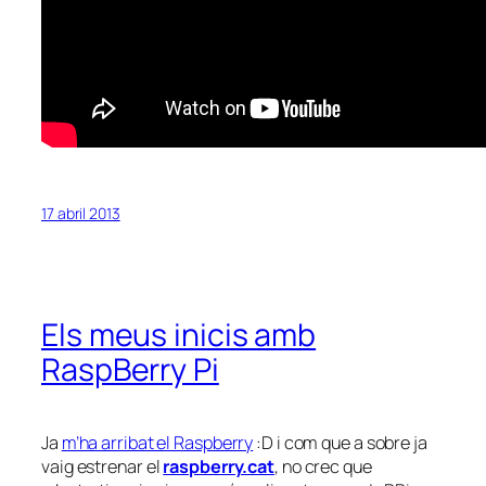
17 abril 2013
Els meus inicis amb
RaspBerry Pi
Ja
m’ha arribat el Raspberry
:D i com que a sobre ja
vaig estrenar el
raspberry.cat
, no crec que