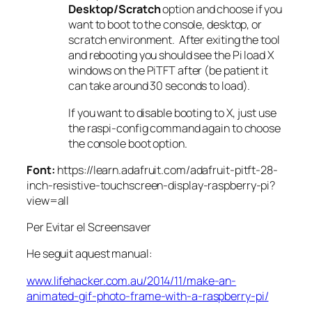
Desktop/Scratch
option and choose if you
want to boot to the console, desktop, or
scratch environment. After exiting the tool
and rebooting you should see the Pi load X
windows on the PiTFT after (be patient it
can take around 30 seconds to load).
If you want to disable booting to X, just use
the raspi-config command again to choose
the console boot option.
Font:
https://learn.adafruit.com/adafruit-pitft-28-
inch-resistive-touchscreen-display-raspberry-pi?
view=all
Per Evitar el Screensaver
He seguit aquest manual:
www.lifehacker.com.au/2014/11/make-an-
animated-gif-photo-frame-with-a-raspberry-pi/