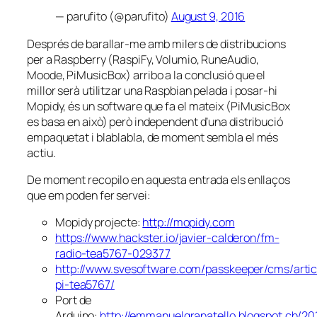
— parufito (@parufito)
August 9, 2016
Després de barallar-me amb milers de distribucions
per a Raspberry (RaspiFy, Volumio, RuneAudio,
Moode, PiMusicBox) arribo a la conclusió que el
millor serà utilitzar una Raspbian pelada i posar-hi
Mopidy, és un software que fa el mateix (PiMusicBox
es basa en això) però independent d’una distribució
empaquetat i blablabla, de moment sembla el més
actiu.
De moment recopilo en aquesta entrada els enllaços
que em poden fer servei:
Mopidy projecte:
http://mopidy.com
https://www.hackster.io/javier-calderon/fm-
radio-tea5767-029377
http://www.svesoftware.com/passkeeper/cms/artic
pi-tea5767/
Port de
Arduino:
http://emmanuelgranatello.blogspot.ch/2