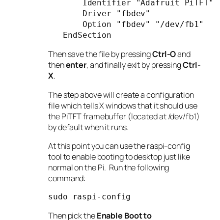
    Identifier
"Adafruit PiTFT"

    Driver
"fbdev"

    Option
"fbdev"
"/dev/fb1"

EndSection
Then save the file by pressing
Ctrl-O
and
then
enter
, and finally exit by pressing
Ctrl-
X
.
The step above will create a configuration
file which tells X windows that it should use
the PiTFT framebuffer (located at /dev/fb1)
by default when it runs.
At this point you can use the raspi-config
tool to enable booting to desktop just like
normal on the Pi. Run the following
command:
sudo raspi
-
config
Then pick the
Enable Boot to