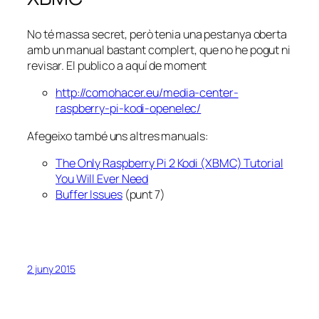
No té massa secret, però tenia una pestanya oberta
amb un manual bastant complert, que no he pogut ni
revisar. El publico a aquí de moment
http://comohacer.eu/media-center-
raspberry-pi-kodi-openelec/
Afegeixo també uns altres manuals:
The Only Raspberry Pi 2 Kodi (XBMC) Tutorial
You Will Ever Need
Buffer Issues
(punt 7)
2 juny 2015