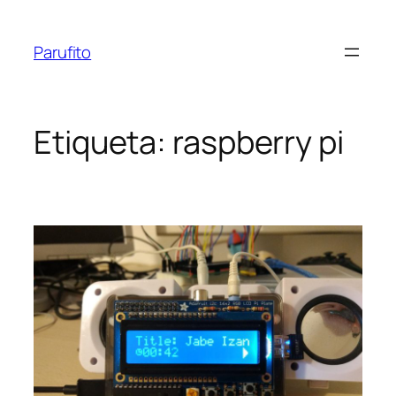
Vés
al
Parufito
contingut
Etiqueta:
raspberry pi