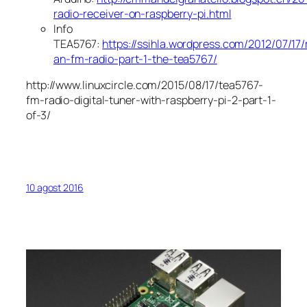
radio-receiver-on-raspberry-pi.html
Info
TEA5767:
https://ssihla.wordpress.com/2012/07/17
an-fm-radio-part-1-the-tea5767/
http://www.linuxcircle.com/2015/08/17/tea5767-
fm-radio-digital-tuner-with-raspberry-pi-2-part-1-
of-3/
10 agost 2016