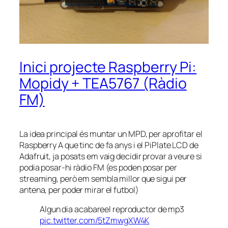
Inici projecte Raspberry Pi:
Mopidy + TEA5767 (Ràdio
FM)
La idea principal és muntar un MPD, per aprofitar el
Raspberry A que tinc de fa anys i el PiPlate LCD de
Adafruit, ja posats em vaig decidir provar a veure si
podia posar-hi ràdio FM (es poden posar per
streaming, però em sembla millor que sigui per
antena, per poder mirar el futbol)
Algun dia acabareel reproductor de mp3
pic.twitter.com/5tZmwgXW4K