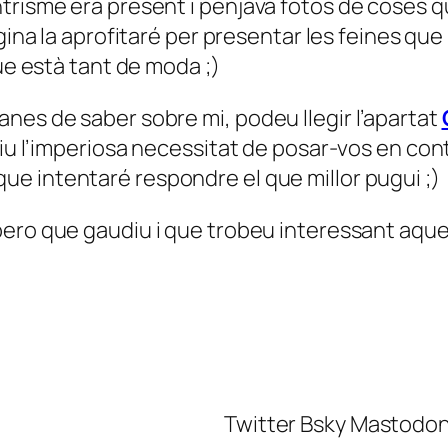
trisme era present i penjava fotos de coses q
àgina la aprofitaré per presentar les feines que
e està tant de moda ;)
nes de saber sobre mi, podeu llegir l’apartat
niu l’imperiosa necessitat de posar-vos en con
que intentaré respondre el que millor pugui ;)
ero que gaudiu i que trobeu interessant aqu
Twitter Bsky Mastodo