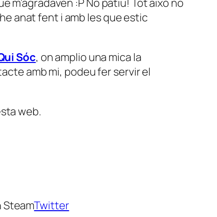
ue m’agradaven :P No patiu! Tot això no
 he anat fent i amb les que estic
Qui Sóc
, on amplio una mica la
tacte amb mi, podeu fer servir el
esta web.
n Steam
Twitter