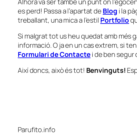
Alhora va ser també un punt on l’egocen
es perd! Passa a l’apartat de
Blog
i la p
treballant, una mica a l’estil
Portfolio
qu
Si malgrat tot us heu quedat amb més ga
informació. O ja en un cas extrem, si te
Formulari de Contacte
i de ben segur 
Així doncs, això és tot!
Benvinguts!
Esp
Parufito.info