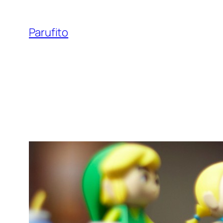
Vés
al
Parufito
contingut