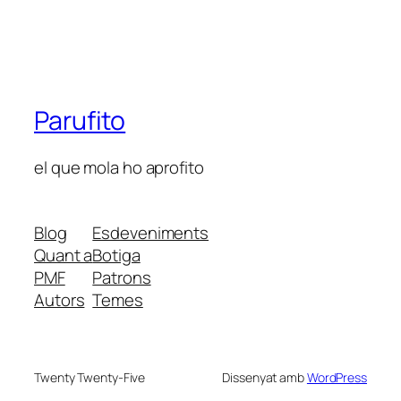
Parufito
el que mola ho aprofito
Blog
Esdeveniments
Quant a
Botiga
PMF
Patrons
Autors
Temes
Twenty Twenty-Five
Dissenyat amb
WordPress