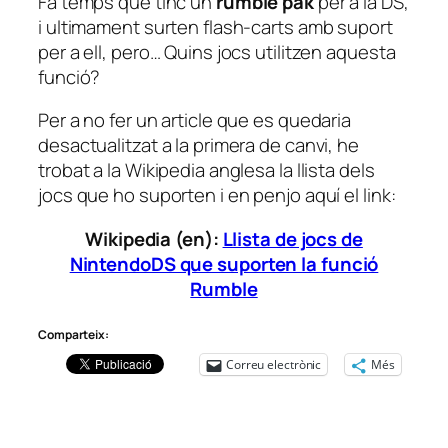
Fa temps que tinc un
rumble pak
per a la DS,
i ultimament surten flash-carts amb suport
per a ell, pero… Quins jocs utilitzen aquesta
funció?
Per a no fer un article que es quedaria
desactualitzat a la primera de canvi, he
trobat a la Wikipedia anglesa la llista dels
jocs que ho suporten i en penjo aquí el link:
Wikipedia (en):
Llista de jocs de
NintendoDS que suporten la funció
Rumble
Comparteix:
Correu electrònic
Més