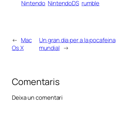
Nintendo
NintendoDS
rumble
←
Mac
Un gran dia per a la pocafeina
Os X
mundial
→
Comentaris
Deixa un comentari