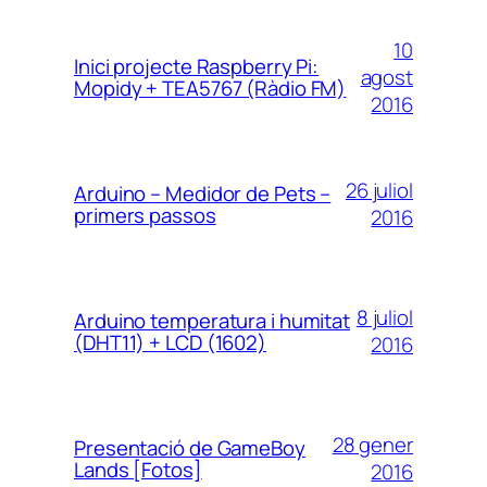
10
Inici projecte Raspberry Pi:
agost
Mopidy + TEA5767 (Ràdio FM)
2016
26 juliol
Arduino – Medidor de Pets –
primers passos
2016
8 juliol
Arduino temperatura i humitat
(DHT11) + LCD (1602)
2016
28 gener
Presentació de GameBoy
Lands [Fotos]
2016