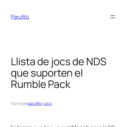
Vés
al
Parufito
contingut
Llista de jocs de NDS
que suporten el
Rumble Pack
Escrit per
parufito
a
Jocs