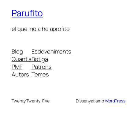
Parufito
el que mola ho aprofito
Blog
Esdeveniments
Quant a
Botiga
PMF
Patrons
Autors
Temes
Twenty Twenty-Five
Dissenyat amb
WordPress