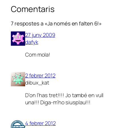
Comentaris
7 respostes a «Ja només en falten 6!»
27 juny 2009
dafyk
Com mola!
2 febrer 2012
dibux_kat
D’on l’has tret!!!! Jo també en vull
una!!! Diga-m’ho siusplau!!!
4 febrer 2012