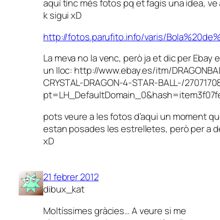
aquí tinc més fotos pq et fagis una idea, ve 
k sigui xD
http://fotos.parufito.info/varis/Bola%20de
La meva no la venc, però ja et dic per Ebay 
un lloc: http://www.ebay.es/itm/DRAGONBA
CRYSTAL-DRAGON-4-STAR-BALL-/2707170
pt=LH_DefaultDomain_0&hash=item3f07
pots veure a les fotos d’aqui un moment que
estan posades les estrelletes, però per a 
xD
21 febrer 2012
dibux_kat
Moltíssimes gràcies… A veure si me