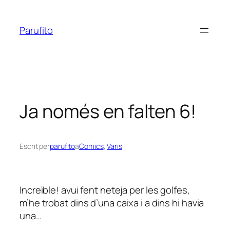
Vés
al
Parufito
contingut
Ja només en falten 6!
Escrit per
parufito
a
Comics
, 
Varis
Increïble! avui fent neteja per les golfes,
m’he trobat dins d’una caixa i a dins hi havia
una…