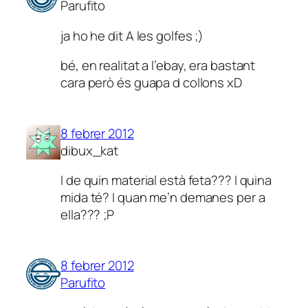
Parufito
ja ho he dit A les golfes ;)
bé, en realitat a l’ebay, era bastant
cara però és guapa d collons xD
8 febrer 2012
dibux_kat
I de quin material està feta??? I quina
mida té? I quan me’n demanes per a
ella??? ;P
8 febrer 2012
Parufito