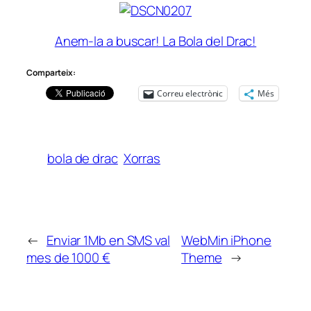
Anem-la a buscar! La Bola del Drac!
Comparteix:
Correu electrònic
Més
bola de drac
Xorras
←
Enviar 1Mb en SMS val
WebMin iPhone
mes de 1000 €
Theme
→