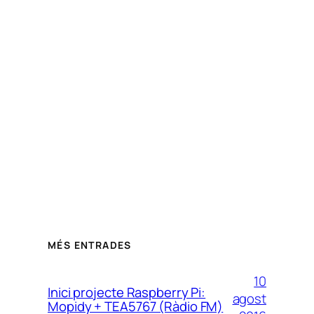
MÉS ENTRADES
10
Inici projecte Raspberry Pi:
agost
Mopidy + TEA5767 (Ràdio FM)