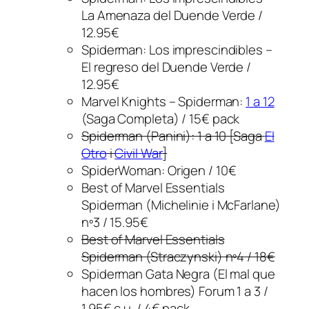
La Amenaza del Duende Verde /
12.95€
Spiderman: Los imprescindibles –
El regreso del Duende Verde /
12.95€
Marvel Knights – Spiderman:
1 a 12
(Saga Completa) / 15€ pack
Spiderman (Panini): 1 a 10 [Saga
El
Otro
i
Civil War
]
SpiderWoman: Origen / 10€
Best of Marvel Essentials
Spiderman (Michelinie i McFarlane)
nº3 / 15.95€
Best of Marvel Essentials
Spiderman (Straczynski) nº4 / 18€
Spiderman Gata Negra (El mal que
hacen los hombres) Forum 1 a 3 /
1.95€ c.u. / 4€ pack