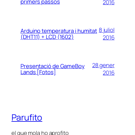
primers passos
2016
8 juliol
Arduino temperatura i humitat
(DHT11) + LCD (1602)
2016
28 gener
Presentació de GameBoy
Lands [Fotos]
2016
Parufito
el que mola ho aprofito