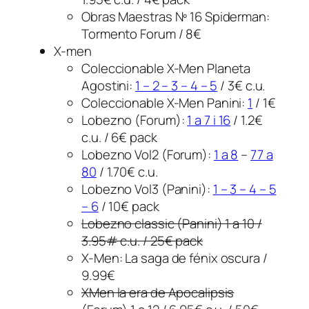
Obras Maestras Nº 16 Spiderman:
Tormento Forum / 8€
X-men
Coleccionable X-Men Planeta
Agostini:
1 – 2 – 3 – 4 – 5
/ 3€ c.u.
Coleccionable X-Men Panini:
1
/ 1€
Lobezno (Forum):
1 a 7 i 16
/ 1.2€
c.u. / 6€ pack
Lobezno Vol2 (Forum):
1 a 8
–
77 a
80
/ 1.70€ c.u.
Lobezno Vol3 (Panini):
1 – 3 – 4 – 5
– 6
/ 10€ pack
Lobezno classic (Panini) 1 a 10 /
3.95# c.u. / 25€ pack
X-Men: La saga de fénix oscura /
9.99€
XMen la era de Apocalipsis