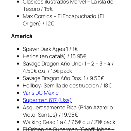
Clásicos ilustrados Marvel – La isla del
Tesoro / 15€
Max Comics – El Encapuchado (El
Origen) / 12€
Americà
Spawn Dark Ages 1 / 1€
Herios (en català) / 15.95€
Savage Dragon Año Uno: 1 – 2 – 3 – 4 /
4.50€ c.u. / 13€ pack
Savage Dragon Año Dos: 1 / 9.50€
Hellboy: Semilla de destruccion / 18€
Varis DC Mèxic
Superman 617 (Usa)
Asquerosamente Rica (Brian Azarello
Victor Santos) / 19.95€
Walking Dead 1 a 4 / 7,5€ c.u / 21€ pack
El Origen de Superman (Geoff Johns –