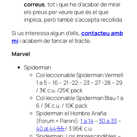
correus
, tot i que he d’acabar de mirar
els preus per veure que és el que
implica, però també s’accepta recollida.
Si us interessa algun d’ells,
contacteu amb
mi
i acabem de tancar el tracte.
Marvel
Spiderman
Col·leccionable Spiderman Vermell
1 a 5 – 16 – 21 -22 – 23 – 27 -28 – 29
/ 3€ c.u. /25€ pack
Col·leccionable Spiderman Blau 1 a
6 / 3€ c.u. / 10€ pack
Spiderman el Hombre Araña
(Forum + Panini):
1 a 14
–
30 a 33
–
40 al 44
55
/ 3.95€ c.u
Spiderman: Los imprescindibles –