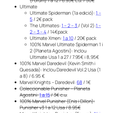
(Forum) 1 a 12 / 6.95€ c.u. / 50€
Ultimate
Ultimate Spiderman (1a edició):
1 –
5
/ 2€ pack
The Ultimates:
1 – 2 – 3
/ (Vol 2):
1 –
2 – 3 – 4
/ 14€pack
Ultimate Xmen:
1 a 10
/ 20€ pack
100% Marvel Ultimate Spiderman 1 i
2 (Planeta Agostini): Inclou
Ultimate Usa 1 a 27 / 7.95€ i 8,95€
100% Marvel Daredevil (Kevin Smith i
Quesada): Inclou Daredevil Vol.2 Usa (1
a 8) / 6.95 €
Marvel Knights – Daredevil:
68
/ 1€
Coleccionable Punisher – Planeta
Agostini:
1 a 15
/ 3€ c.u.
100% Marvel Punisher (Enis i Dillon):
Punisher v3 1 a 12 Usa / 8.95€