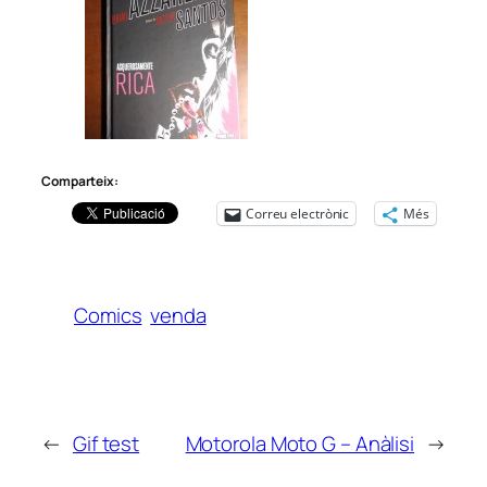
Comparteix:
Correu electrònic
Més
Comics
venda
←
Gif test
Motorola Moto G – Anàlisi
→