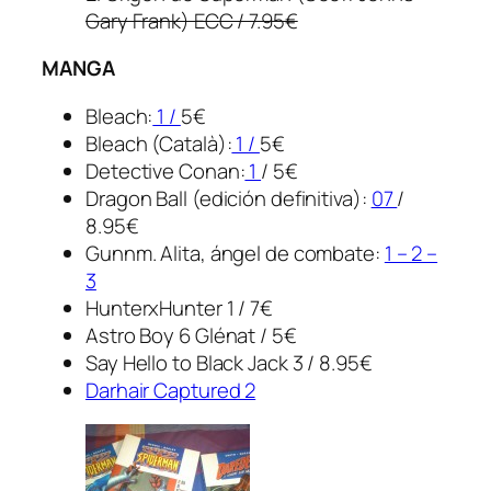
Gary Frank) ECC / 7.95€
MANGA
Bleach:
1 /
5€
Bleach (Català):
1 /
5€
Detective Conan:
1
/ 5€
Dragon Ball (edición definitiva):
07
/
8.95€
Gunnm. Alita, ángel de combate:
1 – 2 –
3
HunterxHunter 1 / 7€
Astro Boy 6 Glénat / 5€
Say Hello to Black Jack 3 / 8.95€
Darhair Captured 2