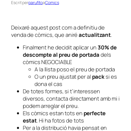
Escrit per
parufito
a
Comics
Deixaré aquest post com a definitiu de
venda de còmics, que aniré
actualitzant
.
Finalment he decidit aplicar un
30% de
descompte al preu de portada
dels
còmics NEGOCIABLE
A la llista poso el preu de portada
O un preu ajustat per al
pack
si es
dona el cas
De totes formes, si t’interessen
diversos, contacta directament amb mi i
podem arreglar el preu.
Els còmics estan tots en
perfecte
estat
. Hi ha fotos de tots
Per a la distribució havia pensat en