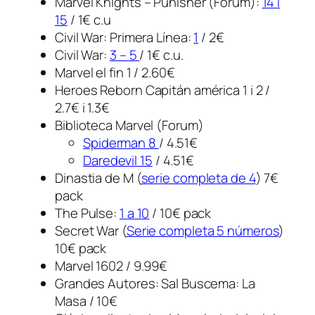
Marvel Knights – Punisher (Forum):
14 i
15
/ 1€ c.u
Civil War: Primera Línea:
1
/ 2€
Civil War:
3 – 5
/ 1€ c.u.
Marvel el fin 1 / 2.60€
Heroes Reborn Capitán américa 1 i 2 /
2.7€ i 1.3€
Biblioteca Marvel (Forum)
Spiderman 8
/ 4.51€
Daredevil 15
/ 4.51€
Dinastia de M (
serie completa de 4
) 7€
pack
The Pulse:
1 a 10
/ 10€ pack
Secret War (
Serie completa 5 números
)
10€ pack
Marvel 1602 / 9.99€
Grandes Autores: Sal Buscema: La
Masa / 10€