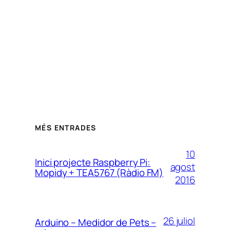
MÉS ENTRADES
10
Inici projecte Raspberry Pi:
agost
Mopidy + TEA5767 (Ràdio FM)
2016
26 juliol
Arduino – Medidor de Pets –