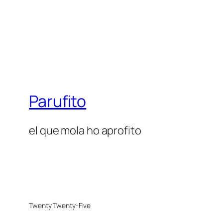
Parufito
el que mola ho aprofito
Twenty Twenty-Five