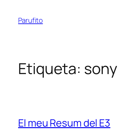
Vés
al
Parufito
contingut
Etiqueta:
sony
El meu Resum del E3