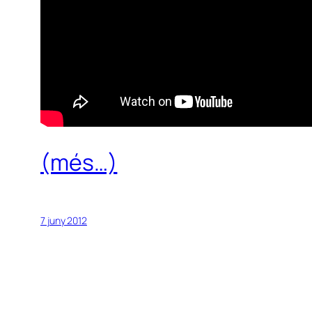
(més…)
7 juny 2012