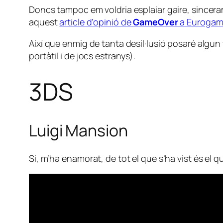
Doncs tampoc em voldria esplaiar gaire, sincera
aquest
article d’opinió de
GameOver
a Eurogam
Així que enmig de tanta desil·lusió posaré algun 
portàtil i de jocs estranys).
3DS
Luigi Mansion
Si, m’ha enamorat, de tot el que s’ha vist és el 