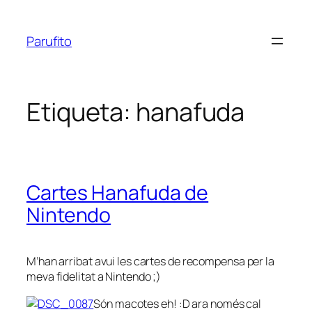
Vés
al
Parufito
contingut
Etiqueta:
hanafuda
Cartes Hanafuda de
Nintendo
M’han arribat avui les cartes de recompensa per la
meva fidelitat a Nintendo ;)
Són
macotes
eh! :D ara només cal