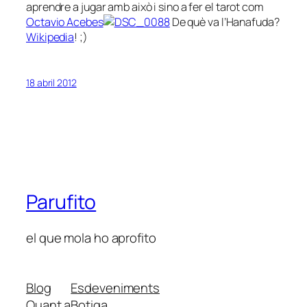
aprendre a jugar amb això i sino a fer el tarot com
Octavio Acebes
De què va l’Hanafuda?
Wikipedia
! ;)
18 abril 2012
Parufito
el que mola ho aprofito
Blog
Esdeveniments
Quant a
Botiga