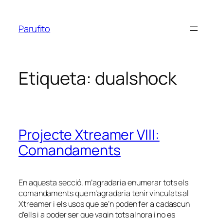
Vés
al
Parufito
contingut
Etiqueta:
dualshock
Projecte Xtreamer VIII:
Comandaments
En aquesta secció, m’agradaria enumerar tots els
comandaments que m’agradaria tenir vinculats al
Xtreamer i els usos que se’n poden fer a cadascun
d’ells i a poder ser que vagin tots alhora i no es