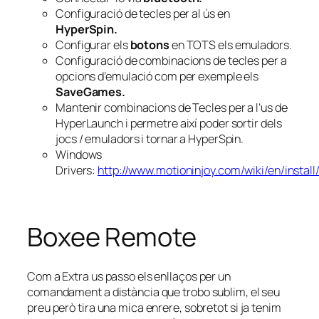
Configuració de tecles per al ús en
HyperSpin.
Configurar els
botons
en TOTS els emuladors.
Configuració de combinacions de tecles per a
opcions d’emulació com per exemple els
SaveGames.
Mantenir combinacions de Tecles per a l’us de
HyperLaunch i permetre així poder sortir dels
jocs / emuladors i tornar a HyperSpin.
Windows
Drivers:
http://www.motioninjoy.com/wiki/en/install/
Boxee Remote
Com a Extra us passo els enllaços per un
comandament a distància que trobo sublim, el seu
preu però tira una mica enrere, sobretot si ja tenim