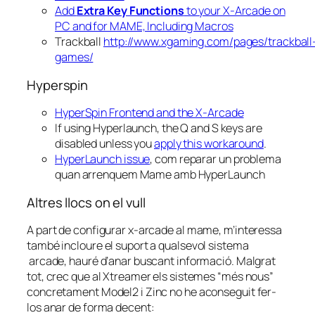
Add
Extra Key Functions
to your X-Arcade on
PC and for MAME, Including Macros
Trackball
http://www.xgaming.com/pages/trackball
games/
Hyperspin
HyperSpin Frontend and the X-Arcade
If using Hyperlaunch, the Q and S keys are
disabled unless you
apply this workaround
.
HyperLaunch issue
, com reparar un problema
quan arrenquem Mame amb HyperLaunch
Altres llocs on el vull
A part de configurar x-arcade al mame, m’interessa
també incloure el suport a qualsevol sistema
arcade, hauré d’anar buscant informació. Malgrat
tot, crec que al Xtreamer els sistemes “més nous”
concretament Model2 i Zinc no he aconseguit fer-
los anar de forma decent: