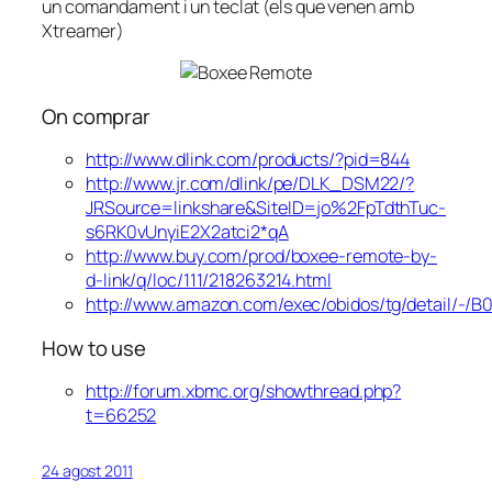
un comandament i un teclat (els que venen amb
Xtreamer)
On comprar
http://www.dlink.com/products/?pid=844
http://www.jr.com/dlink/pe/DLK_DSM22/?
JRSource=linkshare&SiteID=jo%2FpTdthTuc-
s6RK0vUnyiE2X2atci2*qA
http://www.buy.com/prod/boxee-remote-by-
d-link/q/loc/111/218263214.html
http://www.amazon.com/exec/obidos/tg/detail/-/
How to use
http://forum.xbmc.org/showthread.php?
t=66252
24 agost 2011