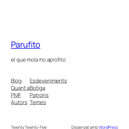
Parufito
el que mola ho aprofito
Blog
Esdeveniments
Quant a
Botiga
PMF
Patrons
Autors
Temes
Twenty Twenty-Five
Dissenyat amb
WordPress