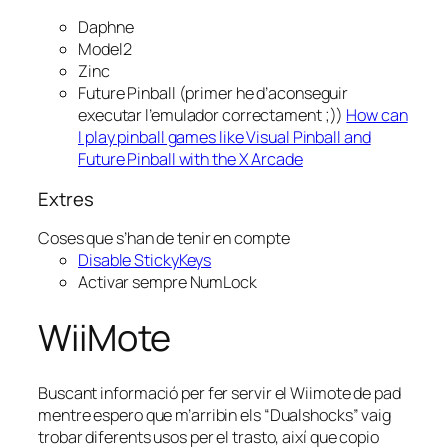
Daphne
Model2
Zinc
Future Pinball (primer he d’aconseguir
executar l’emulador correctament ;))
How can
I play pinball games like Visual Pinball and
Future Pinball with the X Arcade
Extres
Coses que s’han de tenir en compte
Disable StickyKeys
Activar sempre NumLock
WiiMote
Buscant informació per fer servir el Wiimote de pad
mentre espero que m’arribin els “Dualshocks” vaig
trobar diferents usos per el trasto, així que copio