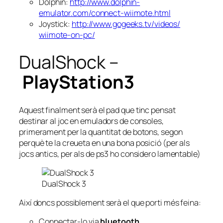
Dolphin:
http://www.dolphin-
emulator.com/connect-wiimote.html
Joystick:
http://www.gogeeks.tv/videos/
wiimote-on-pc/
DualShock –
PlayStation3
Aquest finalment serà el pad que tinc pensat
destinar al joc en emuladors de consoles,
primerament per la quantitat de botons, segon
perquè te la creueta en una bona posició (per als
jocs antics, per als de ps3 ho considero lamentable)
DualShock 3
Així doncs possiblement serà el que porti més feina:
Connectar-lo via
bluetooth.