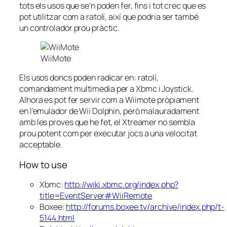
tots els usos que se’n poden fer, fins i tot crec que es
pot utilitzar com a ratolí, així que podria ser també
un controlador prou pràctic.
WiiMote
Els usos doncs poden radicar en: ratolí,
comandament multimedia per a Xbmc i Joystick.
Alhora es pot fer servir com a Wiimote pròpiament
en l’emulador de Wii Dolphin, però malauradament
amb les proves que he fet, el Xtreamer no sembla
prou potent com per executar jocs a una velocitat
acceptable.
How to use
Xbmc:
http://wiki.xbmc.org/index.php?
title=EventServer#WiiRemote
Boxee:
http://forums.boxee.tv/archive/index.php/t-
5144.html