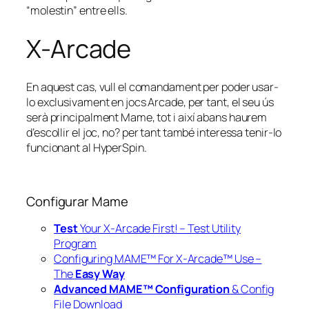
“molestin” entre ells.
X-Arcade
En aquest cas, vull el comandament per poder usar-
lo exclusivament en jocs Arcade, per tant, el seu ús
serà principalment Mame, tot i així abans haurem
d’escollir el joc, no? per tant també interessa tenir-lo
funcionant al HyperSpin.
Configurar Mame
Test
Your X-Arcade First! – Test Utility
Program
Configuring MAME™ For X-Arcade™ Use –
The
Easy Way
Advanced MAME™ Configuration
& Config
File Download