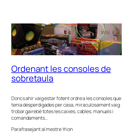
Ordenant les consoles de
sobretaula
Doncs ahir vaig estar fotent ordre a les consoles que
tenia desperdigades per casa, miraculosament vaig
trobar gairebé totes les caixes, cables, manuals i
comandaments…
Parafrasejant al mestre Yrion