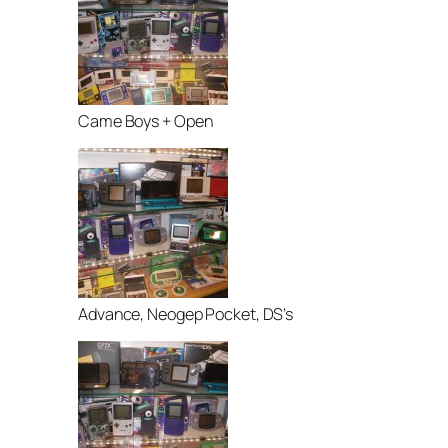
Came Boys + Open
Advance, Neogep Pocket, DS’s