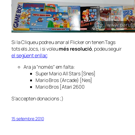
Si la Cliqueu podreu anar al Flicker on tenen Tags
tots els Jocs, i si voleu
més resolució
, podeu seguir
el següent enllaç
Ara ja “només” em falta:
Super Mario All Stars [Snes]
Mario Bros (Arcade) [Nes]
Mario Bros [Atari 2600
S’accepten donacions ;)
15 setembre 2010