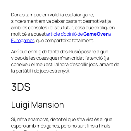
Doncs tampoc em voldria esplaiar gaire,
sincerament em va deixar bastant desmotivat ja
amb les consoles i el seu futur, cosa que expliquen
molt bé a aquest
article d’opinió de
GameOver
a
Eurogamer
, que comparteixo totalment.
Així que enmig de tanta desil·lusió posaré algun
vídeo de les coses que m’han cridat l’atenció (ja
coneixeu el meu estil alhora d’escollir jocs, amant de
la portàtil i de jocs estranys).
3DS
Luigi Mansion
Si, m’ha enamorat, de tot el que s’ha vist és el que
espero amb més ganes, però no surt fins a finals