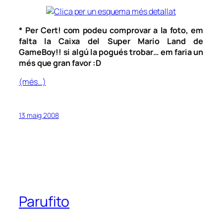
* Per Cert! com podeu comprovar a la foto, em
falta la Caixa del Super Mario Land de
GameBoy!! si algú la pogués trobar… em faria un
més que gran favor :D
(més…)
13 maig 2008
Parufito