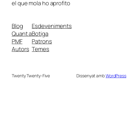
el que mola ho aprofito
Blog
Esdeveniments
Quant a
Botiga
PMF
Patrons
Autors
Temes
Twenty Twenty-Five
Dissenyat amb
WordPress