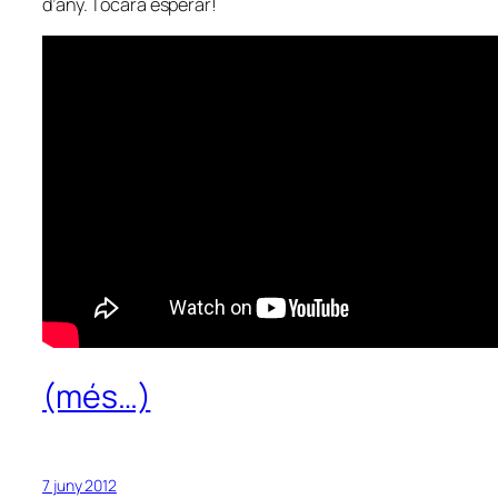
d’any. Tocarà esperar!
(més…)
7 juny 2012