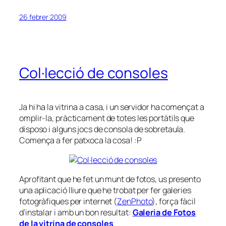
26 febrer 2009
Col·lecció de consoles
Ja hi ha la vitrina a casa, i un servidor ha començat a
omplir-la, pràcticament de totes les portàtils que
disposo i alguns jocs de consola de sobretaula.
Comença a fer patxoca la cosa! :P
Aprofitant que he fet un munt de fotos, us presento
una aplicació lliure que he trobat per fer galeries
fotogràfiques per internet (
ZenPhoto
), força fàcil
d’instalar i amb un bon resultat:
Galeria de Fotos
de la vitrina de consoles