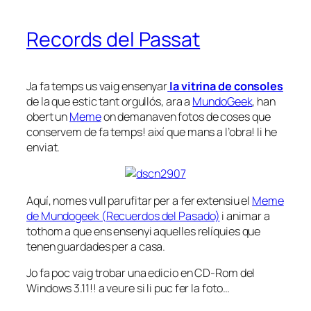
Records del Passat
Ja fa temps us vaig ensenyar
la vitrina de consoles
de la que estic tant orgullós, ara a
MundoGeek
, han
obert un
Meme
on demanaven fotos de coses que
conservem de fa temps! així que mans a l’obra! li he
enviat.
Aquí, nomes vull
parufitar
per a fer extensiu el
Meme
de Mundogeek (Recuerdos del Pasado)
i animar a
tothom a que ens ensenyi aquelles relíquies que
tenen guardades per a casa.
Jo fa poc vaig trobar una edicio en CD-Rom del
Windows 3.11!! a veure si li puc fer la foto…