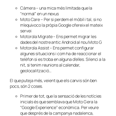
Càmera – una mica més limitada que la
“normal” en un nexus
Moto Care – Per si perdem el mòbil i tal, si no
m’equivoco la pròpia Google ofereix el mateix
servei
Motorola Migrate – Ens permet migrar les
dades del nostre antic Android al nou Moto G
Motorola Assist – Ens permet configurar
algunes situacions i com ha de reaccionar el
telèfon si es troba en alguna d’elles. Silenci a la
nit, si tenim reunions al calendar,
geolocalització…
El que
puteja
més, veient que els canvis són ben
pocs, són 2 coses.
Primer de tot, que la sensació de les notícies
inicials és que semblava que Moto G era la
“Google Experience” econòmica. Per veure
que després de la campanya nadalenca,