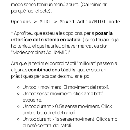
mode sense tenir un menú apunt. (Cal reiniciar
perquè faci efecte).
Opcions > MIDI > Mixed AdLib/MIDI mode
* Aprofiteu que esteu a les opcions, per a
posar la
interfície del sistema en català
;) si ho feu així o ja
ho teníeu, el que hauríeu d’haver marcat es diu:
“Mode combinat AdLib/MIDI”
Ara que ja tenim el control tàctil “millorat” passem a
algunes
combinacions tàctils
, que ens seran
pràctiques per acabar de simular el pc:
Un toc + moviment: El moviment del ratolí.
Un toc sense moviment: click amb botó
esquerre.
Un toc durant > 0.5s sense moviment: Click
amb el botó dret del ratolí.
Un toc durant > 1s sense moviment: Click amb
el botó central del ratolí.