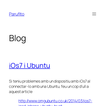
Vés
al
Parufito
contingut
Blog
iOs7 i Ubuntu
Si teniu problemes amb un dispositiu amb iOs7 al
connectar-lo amb una Ubuntu, feu un cop d’ull a
aquest article
http://www.omgubuntu.co.uk/2014/03/ios7-
ipad-iphone-ubuntu-trust