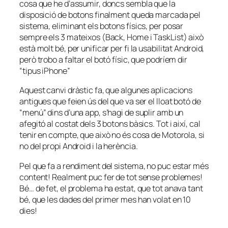
cosa que he d’assumir, doncs sembla que la
disposició de botons finalment queda marcada pel
sistema, eliminant els botons físics, per posar
sempre els 3 mateixos (Back, Home i TaskList) això
està molt bé, per unificar per fi la usabilitat Android,
però trobo a faltar el botó físic, que podríem dir
“tipus iPhone”
Aquest canvi dràstic fa, que algunes aplicacions
antigues que feien ús del que va ser el lloat botó de
“menú” dins d’una app, s’hagi de suplir amb un
afegitó al costat dels 3 botons bàsics. Tot i així, cal
tenir en compte, que això no és cosa de Motorola, si
no del propi Android i la herència.
Pel que fa a rendiment del sistema, no puc estar més
content! Realment puc fer de tot sense problemes!
Bé… de fet, el problema ha estat, que tot anava tant
bé, que les dades del primer mes han volat en 10
dies!