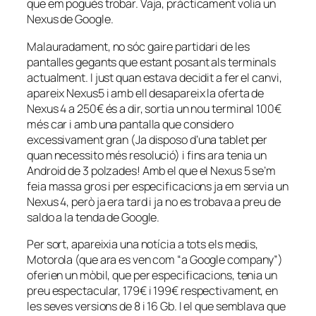
que em pogués trobar. Vaja, pràcticament volia un
Nexus de Google.
Malauradament, no sóc gaire partidari de les
pantalles gegants que estant posant als terminals
actualment. I just quan estava decidit a fer el canvi,
apareix Nexus5 i amb ell desapareix la oferta de
Nexus 4 a 250€ és a dir, sortia un nou terminal 100€
més car i amb una pantalla que considero
excessivament gran (Ja disposo d’una tablet per
quan necessito més resolució) i fins ara tenia un
Android de 3 polzades! Amb el que el Nexus 5 se’m
feia massa gros i per especificacions ja em servia un
Nexus 4, però ja era tard i ja no es trobava a preu de
saldo a la tenda de Google.
Per sort, apareixia una notícia a tots els medis,
Motorola (que ara es ven com “a Google company”)
oferien un mòbil, que per especificacions, tenia un
preu espectacular, 179€ i 199€ respectivament, en
les seves versions de 8 i 16 Gb. I el que semblava que