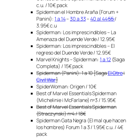
c.u. / 10€ pack
Spiderman el Hombre Araña (Forum +
Panini):
1 a 14
–
30 a 33
–
40 al 44
55
/
3.95€ c.u
Spiderman: Los imprescindibles – La
Amenaza del Duende Verde / 12.95€
Spiderman: Los imprescindibles – El
regreso del Duende Verde / 12.95€
Marvel Knights – Spiderman:
1 a 12
(Saga
Completa) / 15€ pack
Spiderman (Panini): 1 a 10 [Saga
El Otro
i
Civil War
]
SpiderWoman: Origen / 10€
Best of Marvel Essentials Spiderman
(Michelinie i McFarlane) nº3 / 15.95€
Best of Marvel Essentials Spiderman
(Straczynski) nº4 / 18€
Spiderman Gata Negra (El mal que hacen
los hombres) Forum 1 a 3 / 1.95€ c.u. / 4€
pack