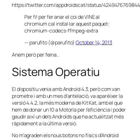
https://twitter.com/appdroidscat/status/4249476769844
Per fi! per fer anar el coi de VINE al
chromium cal instal·lar aquest paquet:
chromium-codecs-ffmpeg-extra
— parufito (@parufito)
October 14, 2013
Anem però per feina..
Sistema Operatiu
El dispositiu venia amb Android 4.3, però com van
prometre i amb un mes d’antelació, va aparèixer la
versió 4.4.2, la més moderna de Kit Kat, amb el que
hem de donar un 10 a Motorla per l’eficiència i poder
gaudir així un dels Androids que ha actualitzat més
ràpidament a la última versió.
No m’agraden els nous botons no físics d’Android