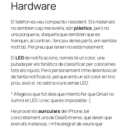
Hardware
El telèfon es veu compacte i resistent. Els materials
no semblen cap meravella, són
plàstics
, però no
una porqueria, d’aquells que semblen que es
trenquin, al contrari, l’encaix de les parts, em sembla
molt bo. Pel preu que tenen no està malament.
El
LED
de notificacions, només té un color, una
putada per els fanàtics de classificar per coloraines
tots els
inputs
. Però personalment m’he desintoxicat
de tanta notificació, pel que amb un sol color en tinc
prou. això si, no sabria viure sense LED.
* Afegeixo que fot dies que intento fer que Gmail no
ilumini el LED i crec que és impossible :(
He provat els
auriculars
del iPhone, bé
concretament uns de DealExtreme, que deien que
eren els mateixos, i m’he alegrat de veure que