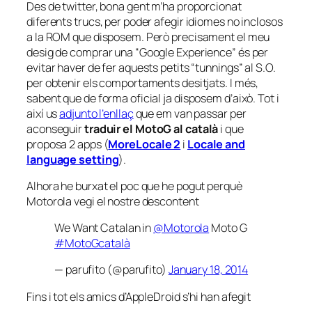
Des de twitter, bona gent m’ha proporcionat
diferents trucs, per poder afegir idiomes no inclosos
a la ROM que disposem. Però precisament el meu
desig de comprar una “Google Experience” és per
evitar haver de fer aquests petits “tunnings” al S.O.
per obtenir els comportaments desitjats. I més,
sabent que de forma oficial ja disposem d’això. Tot i
així us
adjunto l’enllaç
que em van passar per
aconseguir
traduir el MotoG al català
i que
proposa 2 apps (
MoreLocale 2
i
Locale and
language setting
).
Alhora he burxat el poc que he pogut perquè
Motorola vegi el nostre descontent
We Want Catalan in
@Motorola
Moto G
#MotoGcatalà
— parufito (@parufito)
January 18, 2014
Fins i tot els amics d’AppleDroid s’hi han afegit