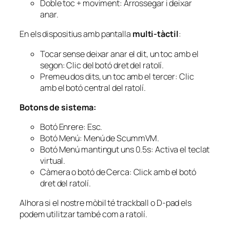
Doble toc + moviment: Arrossegar i deixar
anar.
En els dispositius amb pantalla
multi-tàctil
:
Tocar sense deixar anar el dit, un toc amb el
segon: Clic del botó dret del ratolí.
Premeu dos dits, un toc amb el tercer: Clic
amb el botó central del ratolí.
Botons de sistema:
Botó Enrere: Esc.
Botó Menú: Menú de ScummVM.
Botó Menú mantingut uns 0.5s: Activa el teclat
virtual.
Càmera o botó de Cerca: Click amb el botó
dret del ratolí.
Alhora si el nostre mòbil té trackball o D-pad els
podem utilitzar també com a ratolí.