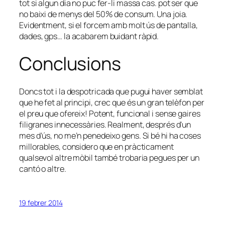
tot si algun dia no puc fer-li massa cas. pot ser que
no baixi de menys del 50% de consum. Una joia.
Evidentment, si el forcem amb molt ús de pantalla,
dades, gps… la acabarem buidant ràpid.
Conclusions
Doncs tot i la
despotricada
que pugui haver semblat
que he fet al principi, crec que és un gran telèfon per
el preu que ofereix! Potent, funcional i sense gaires
filigranes innecessàries. Realment, després d’un
mes d’ús, no me’n penedeixo gens. Si bé hi ha coses
millorables, considero que en pràcticament
qualsevol altre mòbil també trobaria pegues per un
cantó o altre.
19 febrer 2014