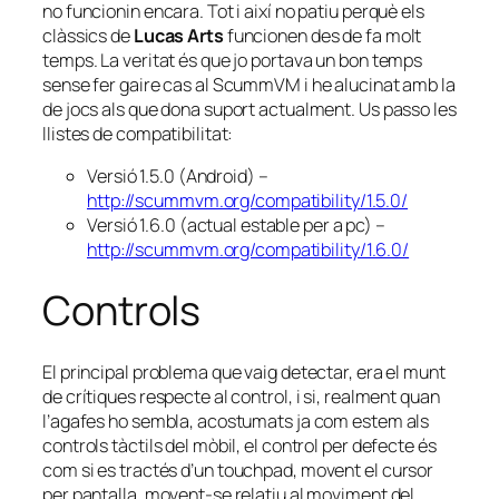
no funcionin encara. Tot i així no patiu perquè els
clàssics de
Lucas Arts
funcionen des de fa molt
temps. La veritat és que jo portava un bon temps
sense fer gaire cas al ScummVM i he alucinat amb la
de jocs als que dona suport actualment. Us passo les
llistes de compatibilitat:
Versió 1.5.0 (Android) –
http://scummvm.org/compatibility/1.5.0/
Versió 1.6.0 (actual estable per a pc) –
http://scummvm.org/compatibility/1.6.0/
Controls
El principal problema que vaig detectar, era el munt
de crítiques respecte al control, i si, realment quan
l’agafes ho sembla, acostumats ja com estem als
controls tàctils del mòbil, el control per defecte és
com si es tractés d’un
touchpad
, movent el cursor
per pantalla, movent-se relatiu al moviment del