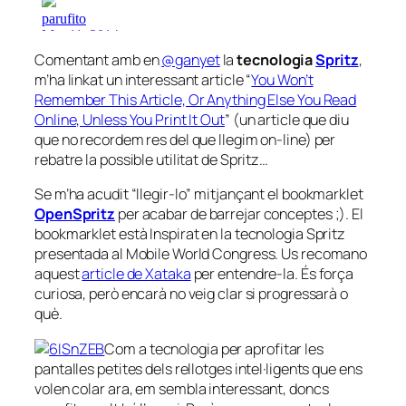
Comentant amb en
@ganyet
la
tecnologia
Spritz
,
m’ha linkat un interessant article “
You Won’t
Remember This Article, Or Anything Else You Read
Online, Unless You Print It Out
” (un article que diu
que no recordem res del que llegim on-line) per
rebatre la possible utilitat de Spritz…
Se m’ha acudit “llegir-lo” mitjançant el bookmarklet
OpenSpritz
per acabar de barrejar conceptes ;). El
bookmarklet està Inspirat en la tecnologia Spritz
presentada al Mobile World Congress. Us recomano
aquest
article de Xataka
per entendre-la. És força
curiosa, però encarà no veig clar si progressarà o
què.
Com a tecnologia per aprofitar les
pantalles petites dels rellotges intel·ligents que ens
volen
colar
ara, em sembla interessant, doncs