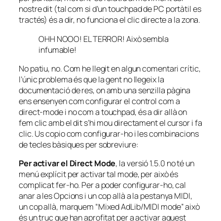
nostre dit (tal com si d’un
touchpad
de PC portàtil es
tractés) és a dir, no funciona el clic directe a la zona.
OHH NOOO! EL TERROR! Això sembla
infumable!
No patiu, no. Com he llegit en algun comentari crític,
l’únic problema és que la gent no llegeix la
documentació de res, on amb una senzilla pàgina
ens ensenyen com configurar el control com a
direct-mode i no com a
touchpad
, és a dir allà on
fem clic amb el dit s’hi mou directament el cursor i fa
clic. Us copio com configurar-ho i les combinacions
de tecles bàsiques per sobreviure:
Per activar el Direct Mode
, la versió 1.5.0 no té un
menú explícit per activar tal mode, per això és
complicat fer-ho. Per a poder configurar-ho, cal
anar a les Opcions i un cop allà a la pestanya MIDI,
un cop allà, marquem “Mixed AdLib/MIDI mode” això
és un truc que han aprofitat per a activar aquest