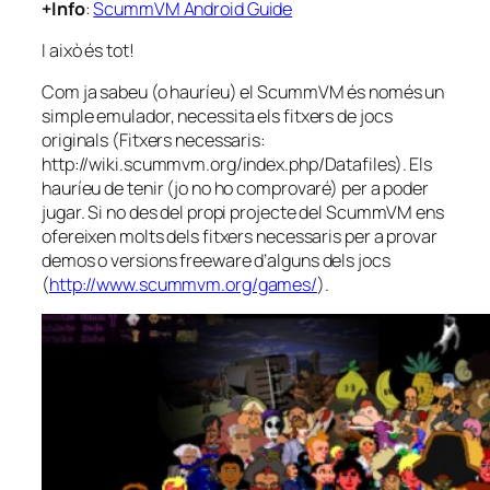
+Info
:
ScummVM Android Guide
I això és tot!
Com ja sabeu (o hauríeu) el ScummVM és només un
simple
emulador, necessita els fitxers de jocs
originals (Fitxers necessaris:
http://wiki.scummvm.org/index.php/Datafiles). Els
hauríeu de tenir (jo no ho comprovaré) per a poder
jugar. Si no des del propi projecte del ScummVM ens
ofereixen molts dels fitxers necessaris per a provar
demos
o versions
freeware
d’alguns dels jocs
(
http://www.scummvm.org/games/
).