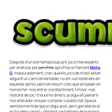
Després d’un bon temps buscant jocs interessants
per Android, per
parofitar
aprofitar el flamant
Moto
G
, malauradament, crec que els jocs de mòbil estan
seguint un camí lamentable, no em vull estendre en
aquesta opinió, però en resum crec que es basen en
només fer-nos entrar constantment, limitar-nos
l’estona de joc i treure’ns diners, ja sigui afusellant-
nos amb add-ons per comprar o publicitat (que ja
sembla mentida que jo digui això, però gairebé és el
millor dels casos) i oblidant-se bastant de la missió