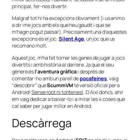
principal, fer-nos divertir.
Malgrat tot hi ha excepcions òbviament (i us animo
a dir-me jocs amb els que heu gaudit i que se
m’hagin pogut passar). Precisament una d’aquestes
excepcions és el joc:
Silent Age
, un joc que us
recomano molt.
Aquest joc, m’ha fet tornar les ganes de jugar a jocs
divertits i amb història al darrere. Ja que el seu
gènere és
l’aventura gràfica
i després de
comentar-ho amb un parell de
pocafeines
, vaig
“descobrir” que
ScummVM
té versió oficial per a
Android!
Sense root ni tonteries!
:D Així doncs, ahir
em vaig dedicar a baixar-lo i a mirar les 4 coses que
cal saber per jugar millor en Android.
Descàrrega