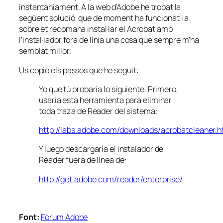
instantàniament. A la web d’Adobe he trobat la
següent solució, que de moment ha funcionat i a
sobre et recomana instal·lar el Acrobat amb
l’instal·lador fora de línia una cosa que sempre m’ha
semblat millor.
Us copio els passos que he seguit:
Yo que tú probaría lo siguiente. Primero,
usaría esta herramienta para eliminar
toda traza de Reader del sistema:
http://labs.adobe.com/downloads/acrobatcleaner.h
Y luego descargaría el instalador de
Reader fuera de línea de:
http://get.adobe.com/reader/enterprise/
Font:
Fòrum Adobe