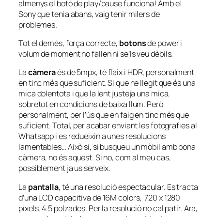
almenys el botó de play/pause funciona! Amb el
Sony que tenia abans, vaig tenir milers de
problemes.
Tot el demés, força correcte,
botons
de power i
volum de moment no fallen ni se’ls veu dèbils.
La
càmera
és de 5mpx, té flaix i HDR, personalment
en tinc més que suficient. Si que he llegit que és una
mica dolentota i que la lent justeja una mica,
sobretot en condicions de baixa llum. Però
personalment, per l’ús que en faig en tinc més que
suficient. Total, per acabar enviant les fotografies al
Whatsapp i es redueixin a unes resolucions
lamentables… Això si, si busqueu un mòbil amb bona
càmera, no és aquest. Si no, com al meu cas,
possiblement ja us serveix.
La
pantalla
, té una resolució espectacular. Es tracta
d’una LCD capacitiva de 16M colors, 720 x 1280
píxels, 4.5 polzades. Per la resolució no cal patir. Ara,