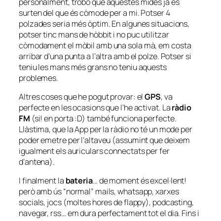
personalment, trobo que aquestes mides ja es
surten del que és còmode per a mi. Potser 4
polzades seria més òptim. En algunes situacions,
potser tinc mans de hòbbit i no puc utilitzar
còmodament el mòbil amb una sola mà, em costa
arribar d’una punta a l’altra amb el polze. Potser si
teniu les mans més grans no teniu aquests
problemes.
Altres coses que he pogut provar: el
GPS
, va
perfecte en les ocasions que l’he activat. La
ràdio
FM
(si! en porta :D) també funciona perfecte.
Llàstima, que la App per la ràdio no té un mode per
poder emetre per l’altaveu (assumint que deixem
igualment els auriculars connectats per fer
d’antena).
I finalment la
bateria
… de moment és excel·lent!
però amb ús “normal” mails, whatsapp, xarxes
socials, jocs (moltes hores de flappy), podcasting,
navegar, rss… em dura perfectament tot el dia. Fins i