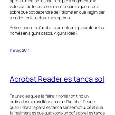
aprofita molt bé l’espai. Però per a augmentar la
velocitat de lectura no se si és òptim o què, crec a
sobre que pot dependre de l’idioma en què llegim per
a poder fer la lectura més òptima.
Potser haurem d’arribar a un entremig i aprofitar-ho
només en alguns casos. Alguna idea?
11 març 2014
Acrobat Reader es tanca sol
Fa uns dies que a la feina <ironia>on tinc un
ordinador meravellós</ironia> l’Acrobat Reader
quan li dona la gana es tanca sense motiu, bé el que
fa realment és que quan obro un pdf s’obre i es tanca