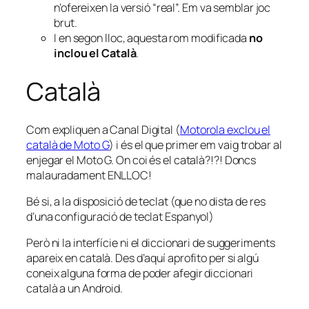
n’ofereixen la versió “real”. Em va semblar joc
brut.
I en segon lloc, aquesta rom modificada
no
inclou el Català
.
Català
Com expliquen a Canal Digital (
Motorola exclou el
català de Moto G
) i és el que primer em vaig trobar al
enjegar el Moto G. On coi és el català?!?! Doncs
malauradament ENLLOC!
Bé si, a la disposició de teclat (que no dista de res
d’una configuració de teclat Espanyol)
Però ni la interfície ni el diccionari de suggeriments
apareix en català. Des d’aquí aprofito per si algú
coneix alguna forma de poder afegir diccionari
català a un Android.