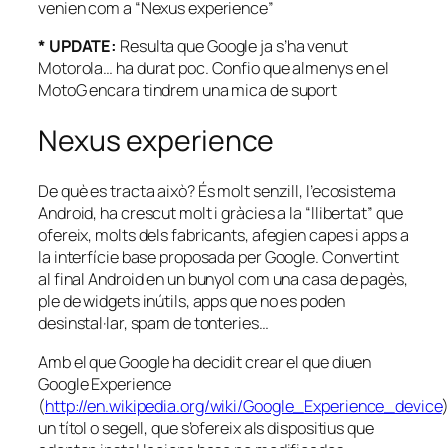
venien com a “Nexus experience”
* UPDATE:
Resulta que Google ja s’ha venut
Motorola… ha durat poc. Confio que almenys en el
MotoG encara tindrem una mica de suport
Nexus experience
De què es tracta això? És molt senzill, l’ecosistema
Android, ha crescut molt i gràcies a la “llibertat” que
ofereix, molts dels fabricants, afegien capes i apps a
la interfície base proposada per Google. Convertint
al final Android en un bunyol com una casa de pagès,
ple de widgets inútils, apps que no es poden
desinstal·lar, spam de tonteries…
Amb el que Google ha decidit crear el que diuen
Google Experience
(
http://en.wikipedia.org/wiki/Google_Experience_device
un títol o segell, que s’ofereix als dispositius que