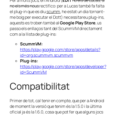
Per a molts jocs, en Android (
EDIT
no els de Lucas, si
no els més nous
rectifico: per a Lucas també fa falta
el plug-in que es diu
scumm
, he estat un dia tornant-
me boig per executar el Dott) necessitareu plug-ins,
aquests es troben també al
Google Play Store
, us
passo els enllaços tant del ScummVM directament
com a la llista de plug-ins:
ScummVM:
https://play.google.com/store/apps/details?
id=org.scummvm.scummvm
Plug-ins:
https://play.google.com/store/apps/developer?
id=ScummVM
Compatibilitat
Primer de tot, cal tenir en compte, que per a Android
de moment la versió que tenim és la 1.5.0 i la última
oficial ja és la 1.6.0, cosa que pot fer que alguns jocs