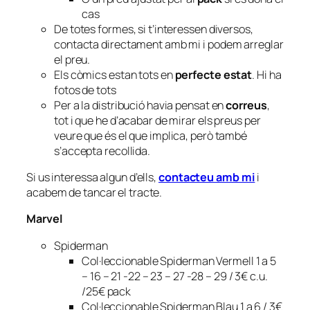
cas
De totes formes, si t’interessen diversos,
contacta directament amb mi i podem arreglar
el preu.
Els còmics estan tots en
perfecte estat
. Hi ha
fotos de tots
Per a la distribució havia pensat en
correus
,
tot i que he d’acabar de mirar els preus per
veure que és el que implica, però també
s’accepta recollida.
Si us interessa algun d’ells,
contacteu amb mi
i
acabem de tancar el tracte.
Marvel
Spiderman
Col·leccionable Spiderman Vermell 1 a 5
– 16 – 21 -22 – 23 – 27 -28 – 29 / 3€ c.u.
/25€ pack
Col·leccionable Spiderman Blau 1 a 6 / 3€