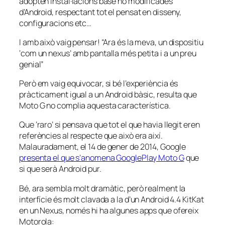
adopten instal·lacions base no modificades
d’Android, respectant tot el pensat en disseny,
configuracions etc…
I amb això vaig pensar! “Ara és la meva, un dispositiu
‘com un nexus’ amb pantalla més petita i a un preu
genial”
Però em vaig equivocar, si bé l’experiència és
pràcticament igual a un Android bàsic, resulta que
Moto G no complia aquesta característica.
Que ‘raro’ si pensava que tot el que havia llegit eren
referències al respecte que això era així.
Malauradament, el 14 de gener de 2014, Google
presenta el que s’anomena GooglePlay Moto G
que
si que serà Android pur.
Bé, ara sembla molt dramàtic, però realment la
interfície és molt clavada a la d’un Android 4.4 KitKat
en un Nexus, només hi ha algunes apps que ofereix
Motorola: