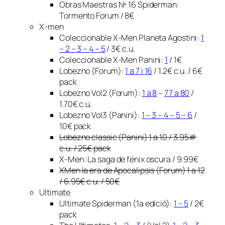
Obras Maestras Nº 16 Spiderman:
Tormento Forum / 8€
X-men
Coleccionable X-Men Planeta Agostini:
1
– 2 – 3 – 4 – 5
/ 3€ c.u.
Coleccionable X-Men Panini:
1
/ 1€
Lobezno (Forum):
1 a 7 i 16
/ 1.2€ c.u. / 6€
pack
Lobezno Vol2 (Forum):
1 a 8
–
77 a 80
/
1.70€ c.u.
Lobezno Vol3 (Panini):
1 – 3 – 4 – 5 – 6
/
10€ pack
Lobezno classic (Panini) 1 a 10 / 3.95#
c.u. / 25€ pack
X-Men: La saga de fénix oscura / 9.99€
XMen la era de Apocalipsis (Forum) 1 a 12
/ 6.95€ c.u. / 50€
Ultimate
Ultimate Spiderman (1a edició):
1 – 5
/ 2€
pack