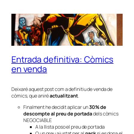
Entrada definitiva: Còmics
en venda
Deixaré aquest post com a definitiu de venda de
còmics, que aniré
actualitzant
.
Finalment he decidit aplicar un
30% de
descompte al preu de portada
dels còmics
NEGOCIABLE
A la llista poso el preu de portada
O un preu ajustat per al
pack
si es dona el